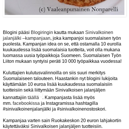
Blogini pääsi
Blogiringin
kautta mukaan
Sinivalkoinen
jalanjälki –kampanjaan
, joka kampanjoi suomalaisen työn
puolesta. Kampanjan idea on se, että ostamalla 10 eurolla
kuukaudessa lisää suomalaisia tuotteita, voit olla mukana
luomassa uusia työpaikkoja Suomeen. Suomalaisen Työn
Liiton mukaan syntyisi peräti 10 000 työpaikkaa vuodessa!
Kuluttajien kulutusvalinnoilla on siis suuri merkitys
Suomalaiseen talouteen. Haastankin nyt blogini lukijoita
käyttämään 10 euroa lisää kuukaudessa suomalaisiin
tuotteisiin sekä liittymään Sinivalkoisen jalanjäljen
kannattajiin
täällä
.
Kampanjasta lisää myös
mm.
facebookissa
ja Instagramissa hashtagilla
#sinivalkoinenjalanjälki ja #sinivalkoinenostoskori.
Kampanjaa varten sain Ruokakeskon 20 euron lahjakortin
käytettäväksi Sinivalkoisen jalanjäljen tuotteisiin.