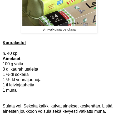
Sinivalkoisia ostoksia
Kauralastut
n. 40 kpl
Ainekset
100 g voita
3 dl kaurahiutaleita
1 ½ dl sokeria
1 ½ rkl vehnäjauhoja
1 tl leivinjauhetta
1 muna
Sulata voi. Sekoita kaikki kuivat ainekset keskenään. Lisää
ainesten joukkoon voisula sekä kevyesti vatkattu muna.