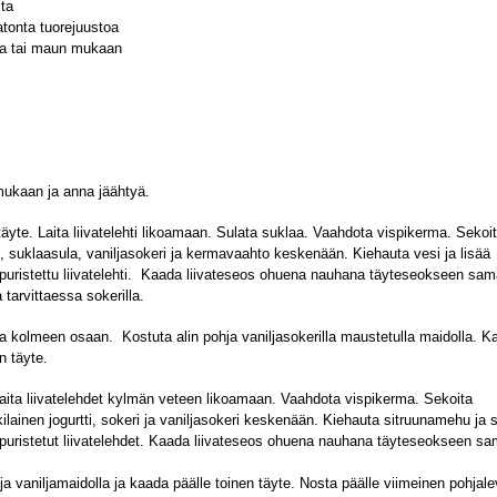
ita
tonta tuorejuustoa
ria tai maun mukaan
mukaan ja anna jäähtyä.
yte. Laita liivatelehti likoamaan. Sulata suklaa. Vaahdota vispikerma. Sekoi
ti, suklaasula, vaniljasokeri ja kermavaahto keskenään. Kiehauta vesi ja lisää
puristettu liivatelehti. Kaada liivateseos ohuena nauhana täyteseokseen sam
tarvittaessa sokerilla.
 kolmeen osaan. Kostuta alin pohja vaniljasokerilla maustetulla maidolla. K
n täyte.
Laita liivatelehdet kylmän veteen likoamaan. Vaahdota vispikerma. Sekoita
ilainen jogurtti, sokeri ja vaniljasokeri keskenään. Kiehauta sitruunamehu ja 
puristetut liivatelehdet. Kaada liivateseos ohuena nauhana täyteseokseen sa
a vaniljamaidolla ja kaada päälle toinen täyte. Nosta päälle viimeinen pohjale