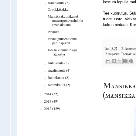
kostuta lopulla m
toukokuuta
(5)
▼
Orvokkikakku
Tee kuorrutus. Sul
Mansikkakuppikakut
tuorejuusto. Vatka
mascarponevaahdolla
(mansikkamu...
kakun pintaan. Kori
Pavlova
Pienet gluteenittomat
perunapizzat
klo
18.57
Ei komment
Kesän kuumin blogi
Kategoriat:
Teemat: ke
-äänestys
huhtikuuta
(3)
►
maaliskuuta
(4)
►
helmikuuta
(2)
►
Mansikka
tammikuuta
(2)
►
(mansikka
2014
(32)
►
2013
(49)
►
2012
(129)
►