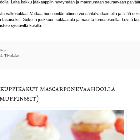
aidolla. Laita kakku jääkaappiin hyytymään ja maustumaan seuraavaan päivää
ata valkosuklaa. Vatkaa huoneenlämpöinen voi sähkövatkaimella ja lisää sek
a tasaiseksi. Sekoita joukkoon suklaasula ja mausta tomusokerilla. Levitä kuo
stele syötävillä kukilla.
teja:
sä
,
Täytekakut
kuppikakut mascarponevaahdolla
muffinssit)