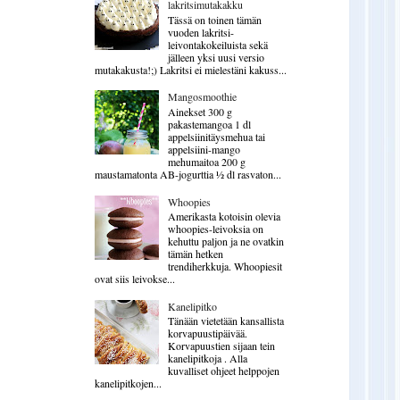
lakritsimutakakku
Tässä on toinen tämän
vuoden lakritsi-
leivontakokeiluista sekä
jälleen yksi uusi versio
mutakakusta!;) Lakritsi ei mielestäni kakuss...
Mangosmoothie
Ainekset 300 g
pakastemangoa 1 dl
appelsiinitäysmehua tai
appelsiini-mango
mehumaitoa 200 g
maustamatonta AB-jogurttia ½ dl rasvaton...
Whoopies
Amerikasta kotoisin olevia
whoopies-leivoksia on
kehuttu paljon ja ne ovatkin
tämän hetken
trendiherkkuja. Whoopiesit
ovat siis leivokse...
Kanelipitko
Tänään vietetään kansallista
korvapuustipäivää.
Korvapuustien sijaan tein
kanelipitkoja . Alla
kuvalliset ohjeet helppojen
kanelipitkojen...