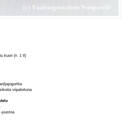
u kuori (n. 1 tl)
niljajogurttia
ikoita viipaloituna
stelu
a
-juustoa