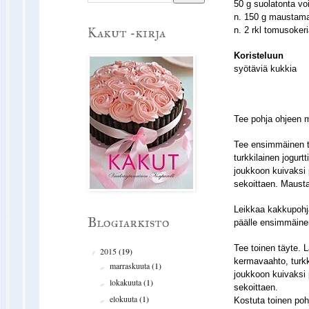
50 g suolatonta vo
n. 150 g maustama
Kakut -kirja
n. 2 rkl tomusoke
Koristeluun
syötäviä kukkia
Tee pohja ohjeen 
Tee ensimmäinen tä
turkkilainen jogurt
joukkoon kuivaksi 
sekoittaen. Mausta 
Leikkaa kakkupohja
Blogiarkisto
päälle ensimmäine
Tee toinen täyte. 
2015
(19)
▼
kermavaahto, turkk
marraskuuta
(1)
►
joukkoon kuivaksi 
lokakuuta
(1)
►
sekoittaen.
elokuuta
(1)
►
Kostuta toinen pohj