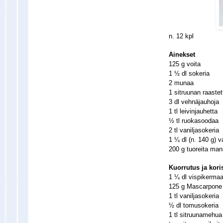
n. 12 kpl
Ainekset
125 g voita
1 ½ dl sokeria
2 munaa
1 sitruunan raastett
3 dl vehnäjauhoja
1 tl leivinjauhetta
½ tl ruokasoodaa
2 tl vaniljasokeria
1 ¼ dl (n. 140 g) va
200 g tuoreita mans
Kuorrutus ja kori
1 ¼ dl vispikerma
125 g Mascarpone 
1 tl vaniljasokeria
½ dl tomusokeria
1 tl sitruunamehua