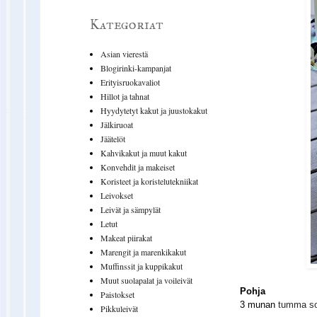
Kategoriat
Asian vierestä
Blogirinki-kampanjat
Erityisruokavaliot
Hillot ja tahnat
Hyydytetyt kakut ja juustokakut
Jälkiruoat
Jäätelöt
Kahvikakut ja muut kakut
Konvehdit ja makeiset
Koristeet ja koristelutekniikat
Leivokset
Leivät ja sämpylät
Letut
Makeat piirakat
Marengit ja marenkikakut
Muffinssit ja kuppikakut
Muut suolapalat ja voileivät
Pohja
Paistokset
3 munan
tumma so
Pikkuleivät