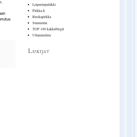
n.
Leipurinputiikki
Pirkka.fi
aan
Ruokapirkka
rrutus
Sunnuntai
TOP 100 kakkublogit
Ullanunelma
Lukijat