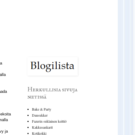
ta
alla
Herkullisia sivuja
aada
netissä
Bake & Party
sekoita
Dansukker
malla
Fazerin suklainen keittiö
Kakkusankarit
vy ja
Kotikokki