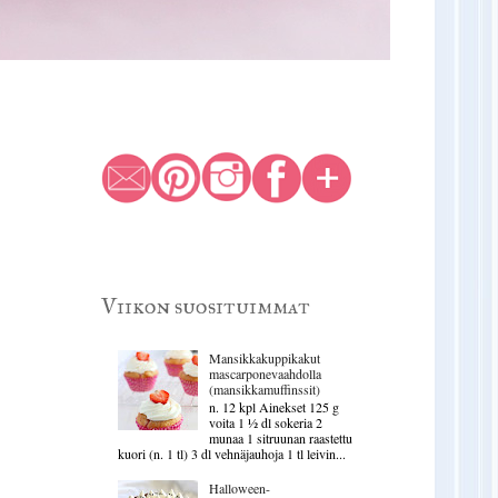
Viikon suosituimmat
Mansikkakuppikakut
mascarponevaahdolla
(mansikkamuffinssit)
n. 12 kpl Ainekset 125 g
voita 1 ½ dl sokeria 2
munaa 1 sitruunan raastettu
kuori (n. 1 tl) 3 dl vehnäjauhoja 1 tl leivin...
Halloween-