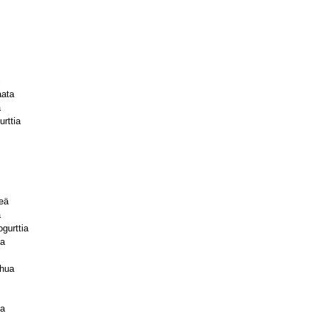
i
aata
a
urttia
teä
a
ogurttia
ia
ehua
ta