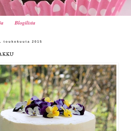
ja
Blogilista
. toukokuuta 2015
akku