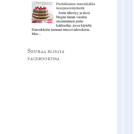
Puolukkainen maustekakku
tuorejuustotäytteellä
Joulu lähestyy ja tässä
blogini tämän vuoden
ensimmäinen joulu-
kakkuohje, jossa käytetty
Dansukkerin tummaa muscovadosokeria .
Mus...
Seuraa blogia
facebookissa