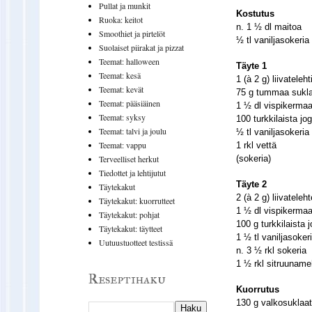
Pullat ja munkit
Kostutus
Ruoka: keitot
n. 1 ½ dl maitoa
Smoothiet ja pirtelöt
½ tl vaniljasokeria
Suolaiset piirakat ja pizzat
Teemat: halloween
Täyte 1
Teemat: kesä
1 (à 2 g) liivateleht
Teemat: kevät
75 g tummaa sukl
Teemat: pääsiäinen
1 ½ dl vispikerma
Teemat: syksy
100 turkkilaista jog
Teemat: talvi ja joulu
½ tl vaniljasokeria
Teemat: vappu
1 rkl vettä
(sokeria)
Terveelliset herkut
Tiedottet ja lehtijutut
Täyte 2
Täytekakut
2 (à 2 g) liivateleh
Täytekakut: kuorrutteet
1 ½ dl vispikerma
Täytekakut: pohjat
100 g turkkilaista j
Täytekakut: täytteet
1 ½ tl vaniljasoker
Uutuustuotteet testissä
n. 3 ½ rkl sokeria
1 ½ rkl sitruunam
Reseptihaku
Kuorrutus
130 g valkosuklaa