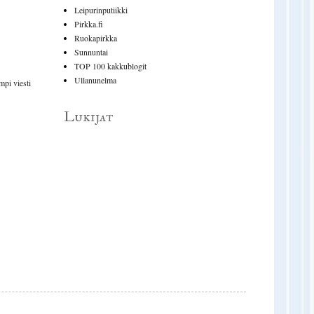
Leipurinputiikki
Pirkka.fi
Ruokapirkka
Sunnuntai
TOP 100 kakkublogit
Ullanunelma
pi viesti
Lukijat