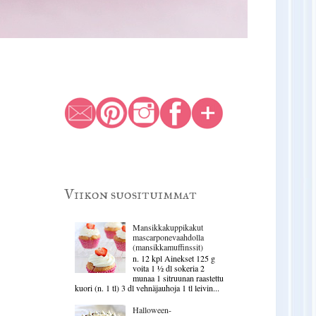
Viikon suosituimmat
Mansikkakuppikakut
mascarponevaahdolla
(mansikkamuffinssit)
n. 12 kpl Ainekset 125 g
voita 1 ½ dl sokeria 2
munaa 1 sitruunan raastettu
kuori (n. 1 tl) 3 dl vehnäjauhoja 1 tl leivin...
Halloween-