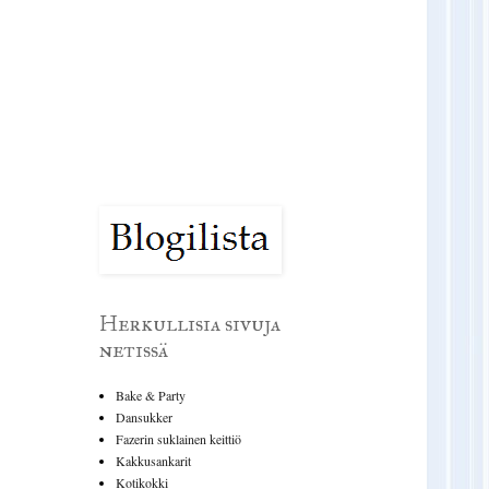
Herkullisia sivuja
netissä
Bake & Party
Dansukker
Fazerin suklainen keittiö
Kakkusankarit
Kotikokki