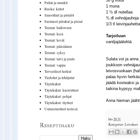
30 g voita
Pullat ja munkit
1 muna
Ruoka: keitot
1 ½ dl nutellaa
Smoothiet ja pirtelöt
¾ dl vehnäjauhoja
Suolaiset piirakat ja pizzat
1/3 tl leivinjauhetta
Teemat: halloween
Teemat: kesä
Tarjoiluun
Teemat: kevät
vaniljajäätelöä
Teemat: pääsiäinen
Teemat: syksy
Teemat: talvi ja joulu
Sulata voi ja anna
joukkoon vehnäjauho
Teemat: vappu
leivosvuokaan (hal
Terveelliset herkut
palaa hyvin herkäst
Tiedottet ja lehtijutut
jäädä kosteaksi ja
Täytekakut
taikina kypsyy mahd
Täytekakut: kuorrutteet
Täytekakut: pohjat
Anna hieman jäähtyä
Täytekakut: täytteet
Uutuustuotteet testissä
klo
20.31
Reseptihaku
Kategoriat:
Leivokset