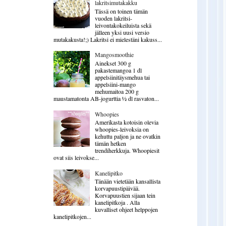
lakritsimutakakku
Tässä on toinen tämän
vuoden lakritsi-
leivontakokeiluista sekä
jälleen yksi uusi versio
mutakakusta!;) Lakritsi ei mielestäni kakuss...
Mangosmoothie
Ainekset 300 g
pakastemangoa 1 dl
appelsiinitäysmehua tai
appelsiini-mango
mehumaitoa 200 g
maustamatonta AB-jogurttia ½ dl rasvaton...
Whoopies
Amerikasta kotoisin olevia
whoopies-leivoksia on
kehuttu paljon ja ne ovatkin
tämän hetken
trendiherkkuja. Whoopiesit
ovat siis leivokse...
Kanelipitko
Tänään vietetään kansallista
korvapuustipäivää.
Korvapuustien sijaan tein
kanelipitkoja . Alla
kuvalliset ohjeet helppojen
kanelipitkojen...