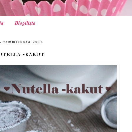
ja
Blogilista
. tammikuuta 2015
utella -kakut