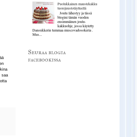
Puolukkainen maustekakku
tuorejuustotäytteellä
Joulu lähestyy ja tässä
blogini tämän vuoden
ensimmäinen joulu-
kakkuohje, jossa käytetty
Dansukkerin tummaa muscovadosokeria .
Mus...
Seuraa blogia
sää
facebookissa
een
ikina
s saa
otta