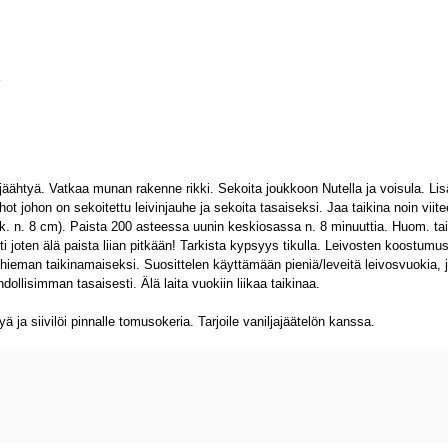
 jäähtyä. Vatkaa munan rakenne rikki. Sekoita joukkoon Nutella ja voisula. Li
t johon on sekoitettu leivinjauhe ja sekoita tasaiseksi. Jaa taikina noin viit
k. n. 8 cm). Paista 200 asteessa uunin keskiosassa n. 8 minuuttia. Huom. ta
i joten älä paista liian pitkään! Tarkista kypsyys tikulla. Leivosten koostumu
 hieman taikinamaiseksi. Suosittelen käyttämään pieniä/leveitä leivosvuokia, j
ollisimman tasaisesti. Älä laita vuokiin liikaa taikinaa.
 ja siivilöi pinnalle tomusokeria. Tarjoile vaniljajäätelön kanssa.