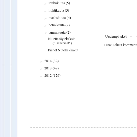
toukokuuta
(5)
►
huhtikuuta
(3)
►
maaliskuuta
(4)
►
helmikuuta
(2)
►
tammikuuta
(2)
▼
Uudempi teksti
Nutella täytekeksit
("Ballerinat")
Tilaa:
Lähetä kommentt
Pienet Nutella -kakut
2014
(32)
►
2013
(49)
►
2012
(129)
►