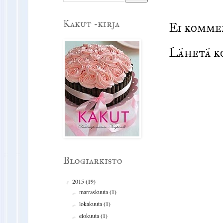
Kakut -kirja
Ei komme
Lähetä k
Blogiarkisto
2015
(19)
▼
marraskuuta
(1)
►
lokakuuta
(1)
►
elokuuta
(1)
►