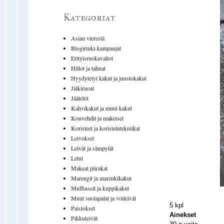
Kategoriat
Asian vierestä
Blogirinki-kampanjat
Erityisruokavaliot
Hillot ja tahnat
Hyydytetyt kakut ja juustokakut
Jälkiruoat
Jäätelöt
Kahvikakut ja muut kakut
Konvehdit ja makeiset
Koristeet ja koristelutekniikat
Leivokset
Leivät ja sämpylät
Letut
Makeat piirakat
Marengit ja marenkikakut
Muffinssit ja kuppikakut
Muut suolapalat ja voileivät
5 kpl
Paistokset
Ainekset
Pikkuleivät