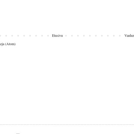
Etusivu
Vanhem
eja (Atom)