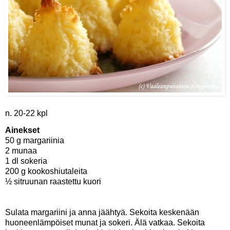
n. 20-22 kpl
Ainekset
50 g margariinia
2 munaa
1 dl sokeria
200 g kookoshiutaleita
½ sitruunan raastettu kuori
Sulata margariini ja anna jäähtyä. Sekoita keskenään
huoneenlämpöiset munat ja sokeri. Älä vatkaa. Sekoita