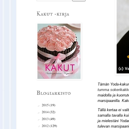
Kakut -kirja
Tämän Yoda-kakun t
tumma sokerikakk
Blogiarkisto
maidolla ja kuorrut
marsipaanilla. Kak
2015
(19)
►
Tällä kertaa ei val
2014
(32)
►
samalla tavalla ku
2013
(49)
►
ja mielestäni Yoda
2012
(129)
▼
tulevan marsipaanip