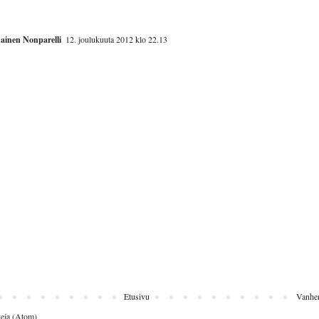
ainen Nonparelli
12. joulukuuta 2012 klo 22.13
Etusivu
Vanhem
eja (Atom)