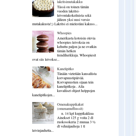
lakritsimutakakku
Tässä on toinen tämän
vuoden lakritsi-
leivontakokeiluista sekä
jälleen yksi uusi versio
mutakakusta!;) Lakritsi ei mielestäni kakuss...
Whoopies
Amerikasta kotoisin olevia
whoopies-leivoksia on
kehuttu paljon ja ne ovatkin
tämän hetken
trendiherkkuja. Whoopiesit
ovat siis leivokse...
Kanelipitko
Tänään vietetään kansallista
korvapuustipäivää.
Korvapuustien sijaan tein
kanelipitkoja . Alla
kuvalliset ohjeet helppojen
kanelipitkojen...
Omenakuppikakut
(omenamuffinssit)
n. 14 kpl kuppikakkua
Ainekset 125 g voita 2 dl
ruokosokeria 2 munaa 3 ½
dl vehnäjauhoja 1 tl
leivinjauhetta...