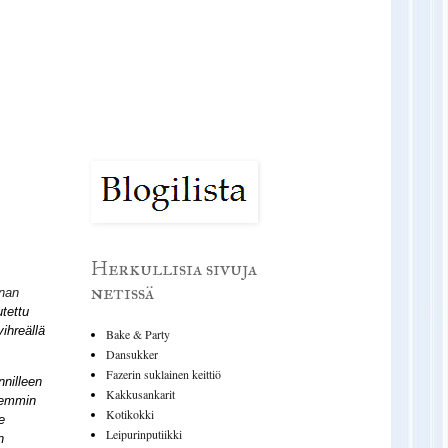
Herkullisia sivuja
netissä
nan
tettu
ihreällä
Bake & Party
Dansukker
Fazerin suklainen keittiö
nnilleen
Kakkusankarit
semmin
Kotikokki
e
Leipurinputiikki
n