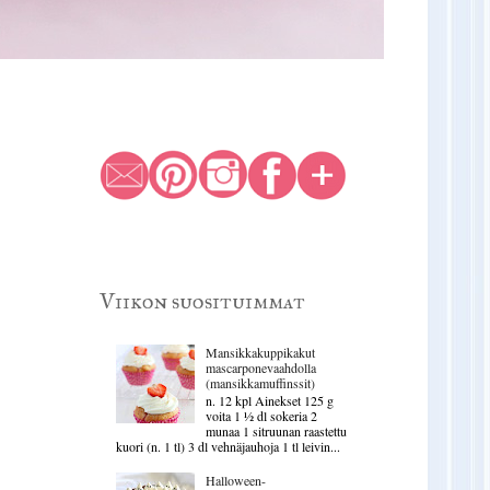
Viikon suosituimmat
Mansikkakuppikakut
mascarponevaahdolla
(mansikkamuffinssit)
n. 12 kpl Ainekset 125 g
voita 1 ½ dl sokeria 2
munaa 1 sitruunan raastettu
kuori (n. 1 tl) 3 dl vehnäjauhoja 1 tl leivin...
Halloween-