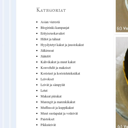
Kategoriat
Asian vierestä
Blogirinki-kampanjat
Erityisruokavaliot
Hillot ja tahnat
Hyydytetyt kakut ja juustokakut
Jälkiruoat
Jäätelöt
Kahvikakut ja muut kakut
Konvehdit ja makeiset
Koristeet ja koristelutekniikat
Leivokset
Leivät ja sämpylät
Letut
Makeat piirakat
Marengit ja marenkikakut
Muffinssit ja kuppikakut
Muut suolapalat ja voileivät
Paistokset
Pikkuleivät