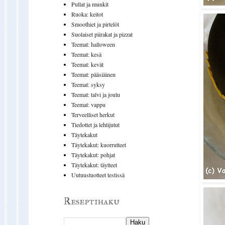
Pullat ja munkit
Ruoka: keitot
Smoothiet ja pirtelöt
Suolaiset piirakat ja pizzat
Teemat: halloween
Teemat: kesä
Teemat: kevät
Teemat: pääsiäinen
Teemat: syksy
Teemat: talvi ja joulu
Teemat: vappu
Terveelliset herkut
Tiedottet ja lehtijutut
Täytekakut
Täytekakut: kuorrutteet
Täytekakut: pohjat
Täytekakut: täytteet
Uutuustuotteet testissä
Reseptihaku