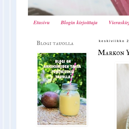
Etusivu
Blogin kirjoittaja
Vieraskir
Blogi tauolla
keskiviikko 
Markon Y