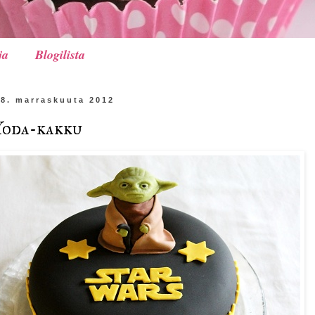
ja
Blogilista
28. marraskuuta 2012
oda-kakku