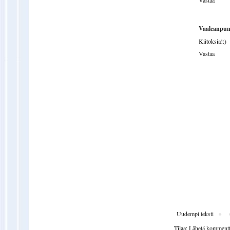
Vaaleanpun
Kiitoksia!:)
Vastaa
Uudempi teksti
Tilaa:
Lähetä kommentt