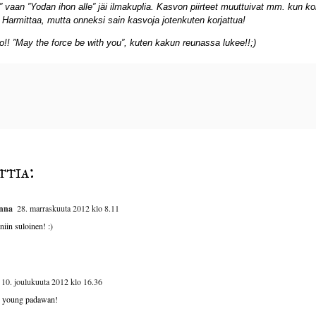
” vaan ”Yodan ihon alle” jäi ilmakuplia. Kasvon piirteet muuttuivat mm. kun ko
. Harmittaa, mutta onneksi sain kasvoja jotenkuten korjattua!
!! ”May the force be with you”, kuten kakun reunassa lukee!!;)
tia:
inna
28. marraskuuta 2012 klo 8.11
iin suloinen! :)
10. joulukuuta 2012 klo 16.36
, young padawan!