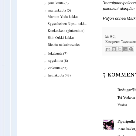
joulukuuta
(3)
”marsipaanipalloon
►
painuivat alaspäin
marraskuuta
(5)
▼
Markon Yoda-kakku
Paljon onnea Marko
Syysaiheinen Nipsu-kakku
Kookoskeot (gluteeniton)
klo
0.01
Ekin Örkki-kakku
Kategoriat:
Täytekakut
Ricotta-rahkabrownies
lokakuuta
(7)
►
syyskuuta
(8)
►
elokuuta
(63)
►
3 komment
heinäkuuta
(43)
►
Dr.Sugar/J
Toi Yoda on n
Vastaa
Piparipulla
Ihana kakku
Vastaa