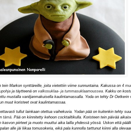
ein Markon synttäreille, joita vietettiin viime sunnuntaina. Kakussa on
4 mu
upohja
ja täytteenä on
valkosuklaa- ja tummasuklaamoussea
. Kakku on kostu
ettu mustalla vaniljanmakuisella kaulintamassalla. Yoda on tehty Dr Oetkerin v
un muut koristeet ovat kaulintamassaa.
itettavasti tullut lainkaan otettua vaihekuvia. Yodan pää on kuitenkin tehty suu
in
tämä
. Pää on kiinnitetty kehoon cocktailtikulla.
Koristeen tein päivää aikai
n kasvon piirteet ja muoto muuttui aika lailla yhdessä yössä. Uskon että pääll
alan alle jäi liikaa tomusokeria, eikä pala kunnolla tarttunut kiinni alla olevaa