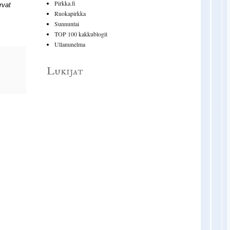
Pirkka.fi
rvat
Ruokapirkka
Sunnuntai
TOP 100 kakkublogit
Ullanunelma
Lukijat