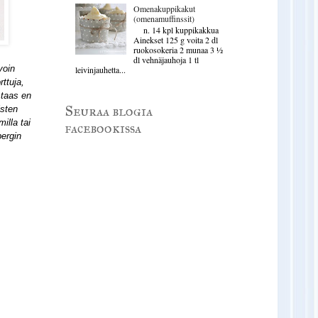
Omenakuppikakut
(omenamuffinssit)
n. 14 kpl kuppikakkua
Ainekset 125 g voita 2 dl
ruokosokeria 2 munaa 3 ½
dl vehnäjauhoja 1 tl
voin
leivinjauhetta...
rttuja,
a taas en
Seuraa blogia
isten
illa tai
facebookissa
bergin