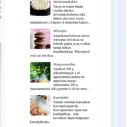
lakritsimutakakku
Tässä on toinen tämän
vuoden lakritsi-
leivontakokeiluista sekä
jälleen yksi uusi versio
mutakakusta!;) Lakritsi ei mielestäni kakuss...
Whoopies
Amerikasta kotoisin olevia
whoopies-leivoksia on
kehuttu paljon ja ne ovatkin
tämän hetken
trendiherkkuja. Whoopiesit
ovat siis leivokse...
Mangosmoothie
Ainekset 300 g
pakastemangoa 1 dl
appelsiinitäysmehua tai
appelsiini-mango
mehumaitoa 200 g
maustamatonta AB-jogurttia ½ dl rasvaton...
Kanelipitko
Tänään vietetään kansallista
korvapuustipäivää.
Korvapuustien sijaan tein
kanelipitkoja . Alla
kuvalliset ohjeet helppojen
kanelipitkojen...