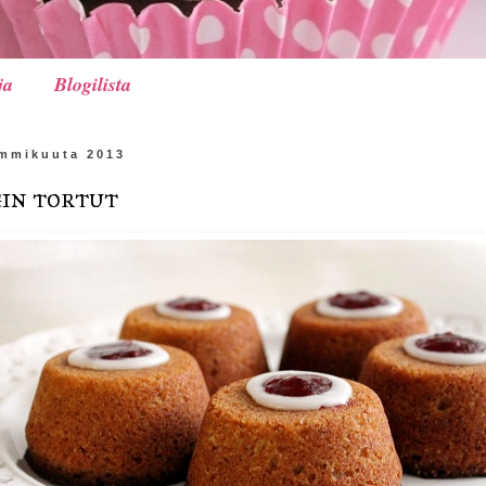
ja
Blogilista
tammikuuta 2013
in tortut