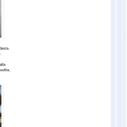
desta.
t
alla
uuttia,