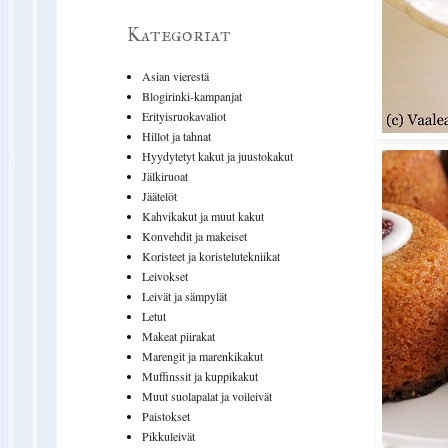
Kategoriat
Asian vierestä
Blogirinki-kampanjat
Erityisruokavaliot
Hillot ja tahnat
Hyydytetyt kakut ja juustokakut
Jälkiruoat
Jäätelöt
Kahvikakut ja muut kakut
Konvehdit ja makeiset
Koristeet ja koristelutekniikat
Leivokset
Leivät ja sämpylät
Letut
Makeat piirakat
Marengit ja marenkikakut
Muffinssit ja kuppikakut
Muut suolapalat ja voileivät
Paistokset
Pikkuleivät