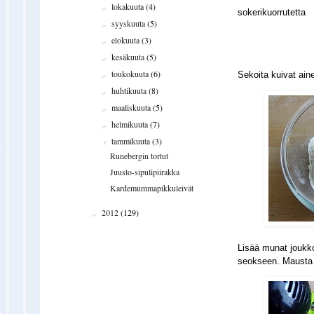
lokakuuta
(4)
►
sokerikuorrutetta
syyskuuta
(5)
►
elokuuta
(3)
►
kesäkuuta
(5)
►
toukokuuta
(6)
►
Sekoita kuivat ai
huhtikuuta
(8)
►
maaliskuuta
(5)
►
helmikuuta
(7)
►
tammikuuta
(3)
▼
Runebergin tortut
Juusto-sipulipiirakka
Kardemummapikkuleivät
2012
(129)
►
Lisää munat joukko
seokseen. Mausta h