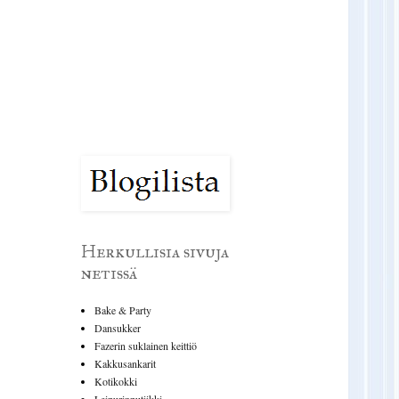
Herkullisia sivuja
netissä
Bake & Party
Dansukker
Fazerin suklainen keittiö
Kakkusankarit
Kotikokki
Leipurinputiikki