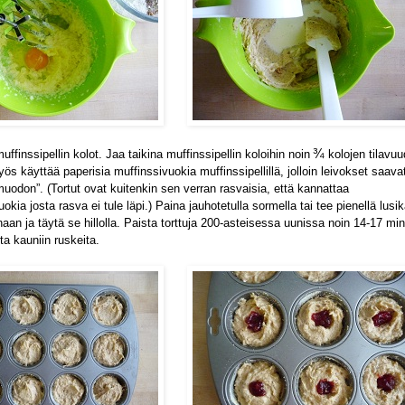
¾
muffinssipellin kolot. Jaa taikina muffinssipellin
koloihin noin
kolojen tilavuu
yös käyttää paperisia muffinssivuokia
muffinssipellillä, jolloin leivokset saava
uodon”. (Tortut ovat kuitenkin sen verran rasvaisia, että kannattaa
okia josta rasva ei tule läpi.) Paina
jauhotetulla sormella tai tee pienellä lusik
an ja täytä se hillolla.
Paista torttuja 200-asteisessa uunissa noin 14-17 min
ta kauniin ruskeita.