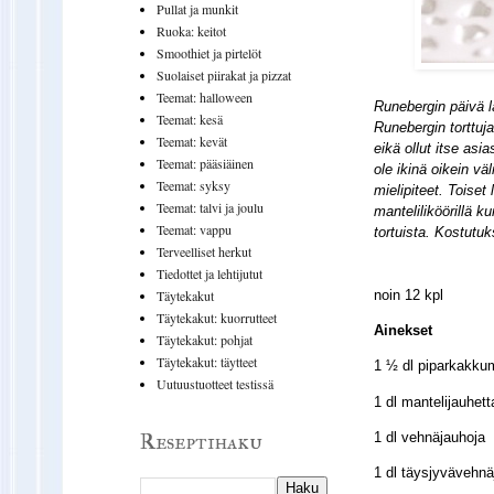
Pullat ja munkit
Ruoka: keitot
Smoothiet ja pirtelöt
Suolaiset piirakat ja pizzat
Teemat: halloween
Runebergin päivä l
Teemat: kesä
Runebergin torttuj
Teemat: kevät
eikä ollut itse asi
Teemat: pääsiäinen
ole ikinä oikein vä
Teemat: syksy
mielipiteet. Toiset
Teemat: talvi ja joulu
manteliliköörillä 
Teemat: vappu
tortuista. Kostutu
Terveelliset herkut
Tiedottet ja lehtijutut
noin 12 kpl
Täytekakut
Täytekakut: kuorrutteet
Ainekset
Täytekakut: pohjat
Täytekakut: täytteet
1 ½ dl piparkakku
Uutuustuotteet testissä
1 dl mantelijauhett
Reseptihaku
1 dl vehnäjauhoja
1 dl täysjyvävehnä