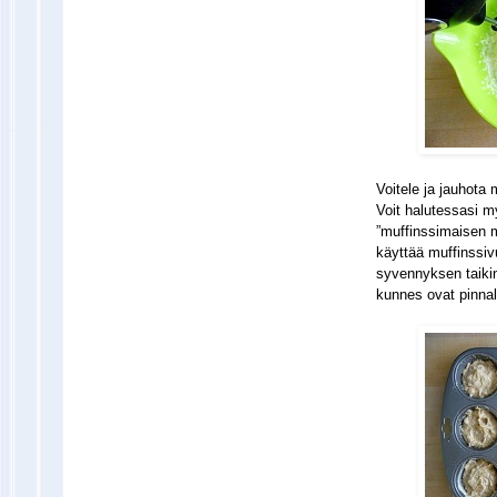
Voitele ja jauhota 
Voit halutessasi m
”muffinssimaisen m
käyttää muffinssivu
syvennyksen taikina
kunnes ovat pinnal