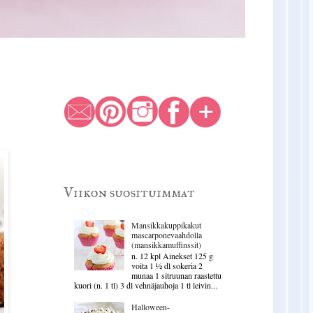
Viikon suosituimmat
Mansikkakuppikakut
mascarponevaahdolla
(mansikkamuffinssit)
n. 12 kpl Ainekset 125 g
voita 1 ½ dl sokeria 2
munaa 1 sitruunan raastettu
kuori (n. 1 tl) 3 dl vehnäjauhoja 1 tl leivin...
Halloween-