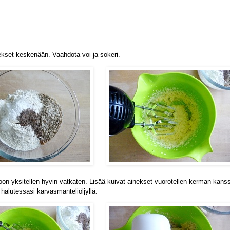
nekset keskenään.
Vaahdota voi ja sokeri.
on yksitellen hyvin vatkaten.
Lisää kuivat ainekset vuorotellen kerman kans
alutessasi karvasmanteliöljyllä.