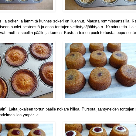
esi ja sokeri ja lämmitä kunnes sokeri on liuennut. Mausta rommiesanssilla. K
iseen puolet nesteestä ja anna torttujen vetäytyä/jäähtyä n. 10 minuuttia. Lait
luvati muffinssipellin päälle ja kumoa. Kostuta toinen puoli tortuista loppu neste
päin”. Laita jokaisen tortun päälle nokare hilloa. Pursota jäähtyneiden torttujen 
adelmahillon ympärille.