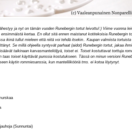
ähestyy ja nyt on tämän vuoden Runebergin tortut leivottu!:) Viime vuonna lei
a ensimmäistä kertaa.
En ollut sitä ennen maistanut kotitekoisia Runebergin to
assa ikinä tullut mieleen että niitä voi tehdä itsekin.. Kaupan valmiista tortuist
littänyt. Se millä ohjeella syntyvät parhaat (aidot) Runebergin tortut, jakaa ihm
 lisäävät taikinaan karvasmanteliöljyä, toiset ei. Toiset kostuttavat torttuja romm
kun taas toiset käyttävät punssia kostutukseen. Tässä on minun versioni Rune
kseen käytin rommiesanssia, kun mantelilikööriä tms. ei kotoa löytynyt.
murskaa
a
jauhoja (Sunnuntai)