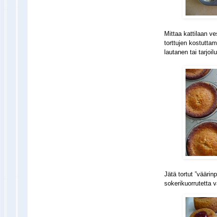
Mittaa kattilaan v
torttujen kostuttam
lautanen tai tarjoi
Jätä tortut ”väärin
sokerikuorrutetta v