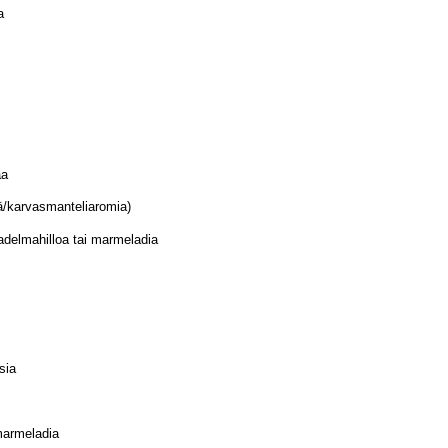
a
aa
ä/karvasmanteliaromia)
adelmahilloa tai marmeladia
sia
marmeladia