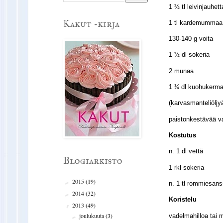
1 ½ tl leivinjauhett
Kakut -kirja
1 tl kardemummaa
130-140 g voita
1 ½ dl sokeria
2 munaa
1
dl kuohukerm
¼
(karvasmanteliöljy
paistonkestävää v
Kostutus
n. 1 dl vettä
Blogiarkisto
1 rkl sokeria
2015
(19)
►
n. 1 tl rommiesans
2014
(32)
►
Koristelu
2013
(49)
▼
joulukuuta
(3)
vadelmahilloa tai 
►