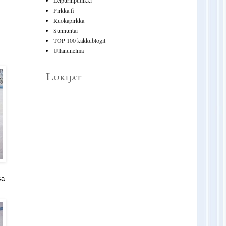
Pirkka.fi
Ruokapirkka
Sunnuntai
TOP 100 kakkublogit
Ullanunelma
Lukijat
sa