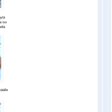
äytä
a iso
ellä.
päälle