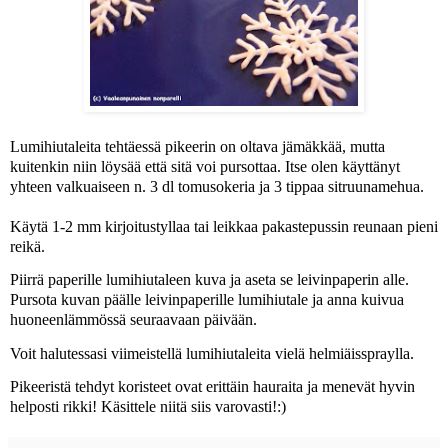
Lumihiutaleita tehtäessä
pikeerin
on oltava jämäkkää, mutta
kuitenkin niin löysää että sitä voi pursottaa. Itse olen käyttänyt
yhteen valkuaiseen n. 3 dl tomusokeria ja 3 tippaa sitruunamehua.
Käytä 1-2 mm kirjoitustyllaa tai leikkaa pakastepussin reunaan pieni
reikä.
Piirrä paperille lumihiutaleen kuva ja aseta se leivinpaperin alle.
Pursota kuvan päälle leivinpaperille lumihiutale ja anna kuivua
huoneenlämmössä seuraavaan päivään.
Voit halutessasi viimeistellä lumihiutaleita vielä
helmiäisspraylla
.
Pikeeristä tehdyt koristeet ovat erittäin hauraita ja menevät hyvin
helposti rikki! Käsittele niitä siis varovasti!:)