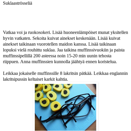
Suklaaströsseliä
Vatkaa voi ja ruokosokeri. Lisää huoneenlämpöiset munat yksitellen
hyvin vatkaten. Sekoita kuivat ainekset keskenään. Lisää kuivat
ainekset taikinaan vuorotellen maidon kanssa. Lisää taikinaan
lopuksi vielä rouhittu suklaa.
Jaa taikina muffinssivuokiin ja paista
muffinssipellillä 200 asteessa noin 15-20 min uunin tehosta
riippuen. Anna muffinssien kunnolla jäähtyä ennen koristelua.
Leikkaa jokaiselle muffinssille 8 lakritsin pätkää. Leikkaa englannin
lakritsipussin keltaiset karkit kahtia.