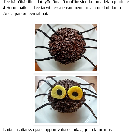
Tee hämähäkille jalat työntämällä muffinssien kummallekin puolelle
4 Snöre pätkää. Tee tarvittaessa ensin pienet reiät cocktailtikulla.
Aseta paikoilleen silmät.
Laita tarvittaessa jääkaappiin vähäksi aikaa, jotta kuorrutus