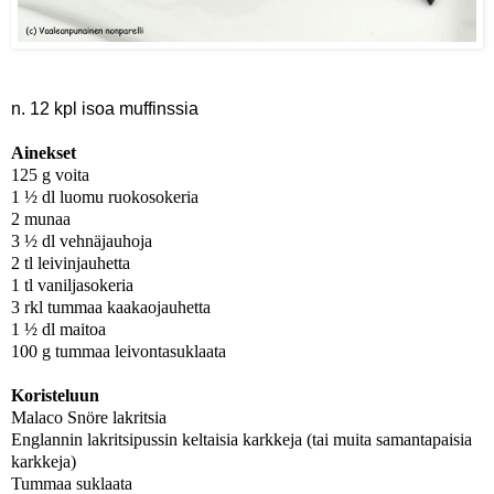
n. 12 kpl isoa muffinssia
Ainekset
125 g voita
1 ½ dl luomu ruokosokeria
2 munaa
3 ½ dl vehnäjauhoja
2 tl leivinjauhetta
1 tl vaniljasokeria
3 rkl tummaa kaakaojauhetta
1 ½ dl maitoa
100 g tummaa leivontasuklaata
Koristeluun
Malaco Snöre lakritsia
Englannin lakritsipussin keltaisia karkkeja (tai muita samantapaisia
karkkeja)
Tummaa suklaata