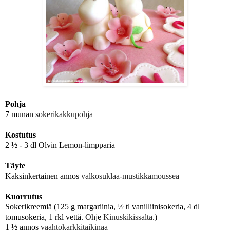
Pohja
7 munan
sokerikakkupohja
Kostutus
2 ½ - 3 dl Olvin Lemon-limpparia
Täyte
Kaksinkertainen annos
valkosuklaa-mustikkamoussea
Kuorrutus
Sokerikreemiä (125 g margariinia, ½ tl vanilliinisokeria, 4 dl
tomusokeria, 1 rkl vettä. Ohje
Kinuskikissalta
.)
1 ½ annos
vaahtokarkkitaikinaa