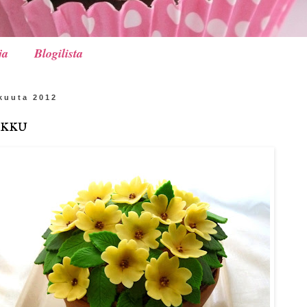
ja
Blogilista
okuuta 2012
kku