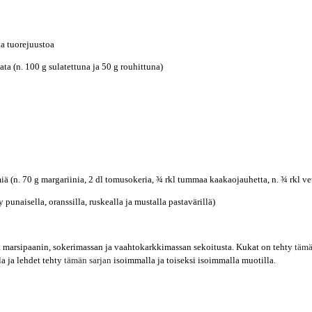
a tuorejuustoa
a (n. 100 g sulatettuna ja 50 g rouhittuna)
ä (n. 70 g margariinia, 2 dl tomusokeria, ¾ rkl tummaa kaakaojauhetta, n. ¾ rkl ve
 punaisella, oranssilla, ruskealla ja mustalla pastavärillä)
t marsipaanin, sokerimassan ja vaahtokarkkimassan sekoitusta. Kukat on tehty
tämä
a ja lehdet tehty
tämän sarjan
isoimmalla ja toiseksi isoimmalla muotilla.