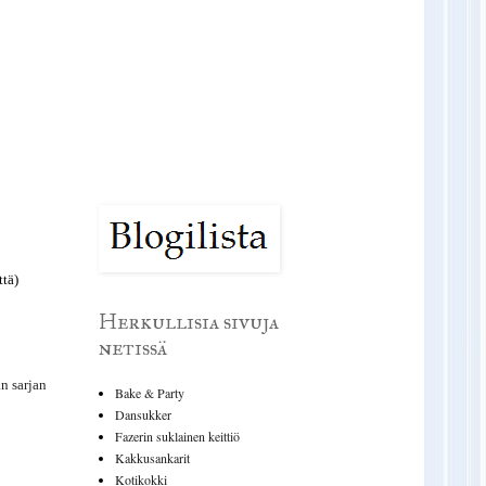
ttä)
Herkullisia sivuja
netissä
n sarjan
Bake & Party
Dansukker
Fazerin suklainen keittiö
Kakkusankarit
Kotikokki