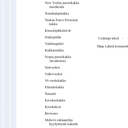
New Yorkin juustokakku
mustikoilla
Tonnikalapiirakka
Tuukan Paavo Pesusieni
kakku
Kinuskipikkuleivät
Dallaspullat
Uudempi teksti
Vadelmapiilot
Tilaa:
Lähetä kommentt
Kukkaruukku
Nopea juustokakku
(liivatteeton)
Sinivuokot
Valkovuokot
50-vuotiskakku
Pääsiäiskakku
Tennarit
Krookuskakku
Krookukset
Brownies
Mehevä suklaapohja
hyydytetyille kakuille