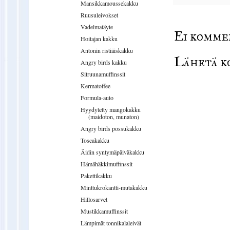
Mansikkamoussekakku
Ruusuleivokset
Vadelmatäyte
Ei komme
Hoitajan kakku
Antonin ristiäiskakku
Lähetä k
Angry birds kakku
Sitruunamuffinssit
Kermatoffee
Formula-auto
Hyydytetty mangokakku
(maidoton, munaton)
Angry birds possukakku
Toscakakku
Äidin syntymäpäiväkakku
Hämähäkkimuffinssit
Pakettikakku
Minttukrokantti-mutakakku
Hillosarvet
Mustikkamuffinssit
Lämpimät tonnikalaleivät