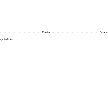
Etusivu
Vanhem
eja (Atom)