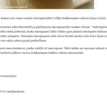
kakun tein viime vuoden äitienpäiväksi!:) Ohje kukkaruukun tekoon löytyi
täältä
.
rutettu sokerikreemillä ja päällystetty marsipaanilla ruukun ollessa ”väärinpäin
 oliko tämä järkevää, koska marsipaani lähti vähän ajan päästä oikeinpäin käänny
itkin alaspäin. Toisaalta marsipaanin alla oleva kreemi saattoi olla liian löysä e
 sen takia oikein pysyä paikoillaan.
neen muovisankoon, jonka sisällä oli muovipussi. Näin kakku sai suoraan oikean
tövaiheen jälkeen ruveta leikkaamaan kakkua oikean muotoiseksi.
torttupohjaa
 ½ tl vaniljasokeria