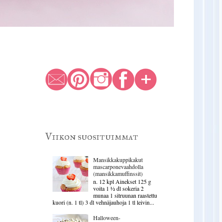
Viikon suosituimmat
Mansikkakuppikakut
mascarponevaahdolla
(mansikkamuffinssit)
n. 12 kpl Ainekset 125 g
voita 1 ½ dl sokeria 2
munaa 1 sitruunan raastettu
kuori (n. 1 tl) 3 dl vehnäjauhoja 1 tl leivin...
Halloween-