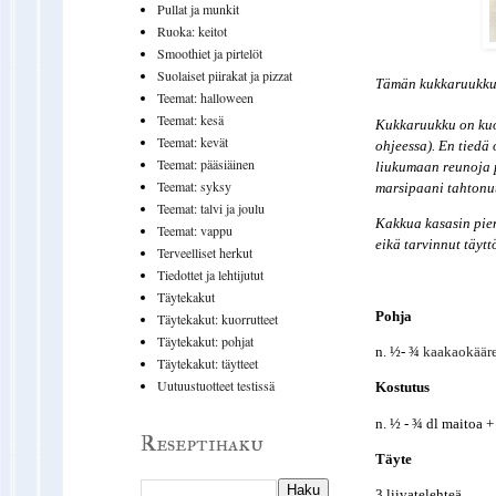
Pullat ja munkit
Ruoka: keitot
Smoothiet ja pirtelöt
Suolaiset piirakat ja pizzat
Tämän kukkaruukku-
Teemat: halloween
Teemat: kesä
Kukkaruukku on kuor
Teemat: kevät
ohjeessa). En tiedä
Teemat: pääsiäinen
liukumaan reunoja p
Teemat: syksy
marsipaani tahtonut
Teemat: talvi ja joulu
Kakkua kasasin pie
Teemat: vappu
eikä tarvinnut täyt
Terveelliset herkut
Tiedottet ja lehtijutut
Täytekakut
Pohja
Täytekakut: kuorrutteet
Täytekakut: pohjat
n. ½- ¾
kaakaokääre
Täytekakut: täytteet
Uutuustuotteet testissä
Kostutus
n. ½ - ¾ dl maitoa +
Reseptihaku
Täyte
3 liivatelehteä