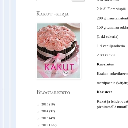
2 ½ dl Flora vispiä
Kakut -kirja
200 g maustamatont
150 g tummaa suklaat
(1 rkl sokeria)
1 tl vaniljasokeria
2 rkl kahvia
Kuorrutus
Kaakao-sokerikreemi
marsipaania (värjätty
Blogiarkisto
Koristeet
Kukat ja lehdet ova
2015
(19)
►
pienimmällä muotill
2014
(32)
►
2013
(49)
►
2012
(129)
▼