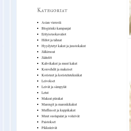
Kategoriat
Asian vierestä
Blogirinki-kampanjat
Erityisruokavaliot
Hillot ja tahnat
Hyydytetyt kakut ja juustokakut
Jälkiruoat
Jäätelöt
Kahvikakut ja muut kakut
Konvehdit ja makeiset
Koristeet ja koristelutekniikat
Leivokset
Leivät ja sämpylät
Letut
Makeat piirakat
Marengit ja marenkikakut
Muffinssit ja kuppikakut
Muut suolapalat ja voileivät
Paistokset
Pikkuleivät