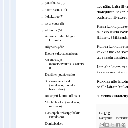
joulukuuta
(3)
►
Tee näin: Laita lii
marraskuuta
(5)
►
tuorejuusto, sokeri,
lokakuuta
(7)
►
puristetut liivattee
syyskuuta
(8)
►
Kasaa kakku pieneen
elokuuta
(63)
▼
muovipussi/muovike
Arvonta uuden blogin
jähmettyä jääkaapis
kunniaksi!
Röyhelösydän
Kumoa kakku lautase
kakkua kaakao-soker
Kakku sukutapaamiseen
tapa saada marsipaa
Mustikka- ja
mansikkavalkosuklaakeks
Kun olin kuorruttan
it
käänsin sen oikeinp
Kesäinen juustokakku
Suklaamoussekakku
Kukkien alle laitoi
(maidoton, munaton,
päälle laitoin hiuk
liivatteeton)
Raparperi-kauramuffinssit
Yläreuna kiinnitetty
Manteliboston (maidoton,
munaton)
Hasselpähkinäkuppikakut
klo
17.35
(maidoton)
Kategoriat:
Täytekakut
Donitsikakku