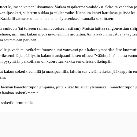
vatteet kylmään veteen likoamaan. Vatkaa vispikerma vaahdoksi. Sekoita vaahdon 
 vaniljasokeri, sulatettu suklaa ja suklaarouhe. Kiehauta kahvi kattilassa ja lisää ku
t. Kaada liivateseos ohuena nauhana täyteseokseen samalla sekoittaen.
 sankoon (tai toiseen samanmuotoiseen astiaan). Muista laittaa sangon/astian sisä
lmua, niin saat kakun myös myöhemmin irrotettua. Anna kakun maustua ja täytte
sa seuraavaan päivään.
lle ja vedä muovikelmu/muovipussi varovasti pois kakun ympäriltä. Itse kuorrutin
ikreemillä ja päällystin kakun marsipaanilla sen ollessa ”väärinpäin”, mutta var
ni pysymään paikoillaan on kuorruttaa kakku sen ollessa oikeinpäin.
ut kakun sokerikreemillä ja marsipaanilla, laitoin sen vielä hetkeksi jääkaappiin e
äin.
n hieman kääretorttupohjan-jämiä, jotta kukat tulisivat ylemmäksi. Kääretorttupohj
an kaakao-sokerikreemiä.
 sokerikuorrutteella.