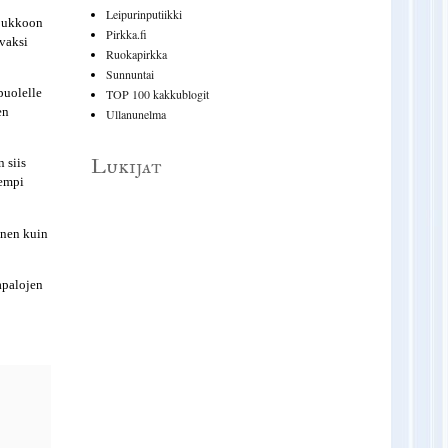
Leipurinputiikki
joukkoon
Pirkka.fi
ivaksi
Ruokapirkka
Sunnuntai
puolelle
TOP 100 kakkublogit
en
Ullanunelma
Lukijat
 siis
mempi
nnen kuin
apalojen