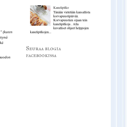
Kanelipitko
Tänään vietetään kansallista
korvapuustipäivää.
Korvapuustien sijaan tein
kanelipitkoja . Alla
kuvalliset ohjeet helppojen
kanelipitkojen...
” (kuten
ttynä
ikä
Seuraa blogia
facebookissa
 muodon