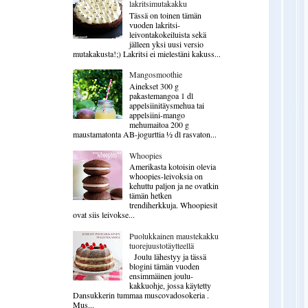
lakritsimutakakku
Tässä on toinen tämän
vuoden lakritsi-
leivontakokeiluista sekä
jälleen yksi uusi versio
mutakakusta!;) Lakritsi ei mielestäni kakuss...
Mangosmoothie
Ainekset 300 g
pakastemangoa 1 dl
appelsiinitäysmehua tai
appelsiini-mango
mehumaitoa 200 g
maustamatonta AB-jogurttia ½ dl rasvaton...
Whoopies
Amerikasta kotoisin olevia
whoopies-leivoksia on
kehuttu paljon ja ne ovatkin
tämän hetken
trendiherkkuja. Whoopiesit
ovat siis leivokse...
Puolukkainen maustekakku
tuorejuustotäytteellä
Joulu lähestyy ja tässä
blogini tämän vuoden
ensimmäinen joulu-
kakkuohje, jossa käytetty
Dansukkerin tummaa muscovadosokeria .
Mus...