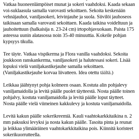
Vatkaa huoneenlämpöiset munat ja sokeri vaahdoksi. Kaada sekaan
voi-suklaasula samalla varovasti sekoittaen. Sekoita keskenään
vehnäjauhot, vaniljasokeri, leivinjauhe ja suola. Siivilöi jauhoseos
taikinaan samalla varovasti sekoittaen. Kaada taikina voideltuun ja
jauhoitettuun (halkaisija n. 23-24 cm) irtopohjavuokaan. Paista 175
asteessa uunin alatasossa noin 35-40 minuuttia. Kokeile pohjan
kypsyys tikulla.
Tee täyte. Vatkaa vispikerma ja Flora vanilla vaahdoksi. Sekoita
joukkoon ranskankerma, vaniljasokeri ja halutessasi sokeri. Lisää
lopuksi vielä vaniljakastikejauhe samalla sekoittaen.
(Vaniljakastikejauhe korvaa liivatteen. Idea otettu
täältä
.)
Leikkaa jäähtynyt pohja kolmeen osaan. Kostuta alin pohjalevy
vaniljamaidolla ja levitä päälle puolet täytteestä. Nosta päälle toinen
pohjalvy, kostuta vaniljamaidolla ja levitä päälle loput täytteet.
Nosta päälle vielä viimeinen kakkulevy ja kostuta vaniljamaidolla.
Levitä kakun päälle sokerikreemiä. Kauli vaahtokarkkitaikina n. 2
mm paksuksi levyksi ja nosta kakun päälle. Tasoita pinta ja reunat
ja leikkaa ylimääräinen vaahtokarkkitaikina pois. Kiinnitä koristeet
sokerikuorrutteella.