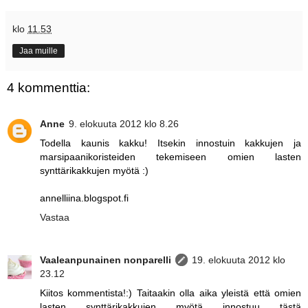
klo
11.53
Jaa muille
4 kommenttia:
Anne
9. elokuuta 2012 klo 8.26
Todella kaunis kakku! Itsekin innostuin kakkujen ja
marsipaanikoristeiden tekemiseen omien lasten
synttärikakkujen myötä :)
annelliina.blogspot.fi
Vastaa
Vaaleanpunainen nonparelli
19. elokuuta 2012 klo
23.12
Kiitos kommentista!:) Taitaakin olla aika yleistä että omien
lasten synttärikakkujen myötä innostuu tästä