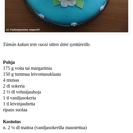
Tämän kakun tein vuosi sitten ätini synttäreille.
Pohja
175 g voita tai margariinia
150 g tummaa leivontasuklaata
4 munaa
2 dl sokeria
2 ½ dl vehnäjauhoja
1 tl vaniljasokeria
1 tl leivinjauhetta
ripaus suolaa
Kostutus
n. 2 ¼ dl maitoa (vaniljasokerilla maustettua)