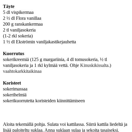
Täyte
5 dl vispikermaa
2 ½ dl Flora vanillaa
200 g ranskankermaa
2 tl vaniljasokeria
(1-2 rkl sokeria)
1 ½ dl Ekströmin vaniljakastikejauhetta
Kuorrutus
sokerikreemiä (125 g margariinia, 4 dl tomusokeria, ½ tl
vaniljasokeria ja 1 rkl kylmää vettä. Ohje
Kinuskikissalta
.)
vaahtokarkkitaikinaa
Koristeet
sokerimassaa
sokerihelmiä
sokerikuorrutetta koristeiden kiinnittämiseen
Aloita tekemällä pohja. Sulata voi kattilassa. Siirrä kattila liedeltä ja
lisää paloiteltu suklaa. Anna suklaan sulaa ja sekoita tasaiseksi.