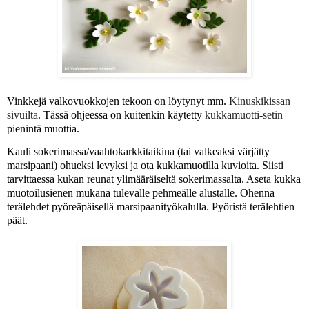
Vinkkejä valkovuokkojen tekoon on löytynyt mm.
Kinuskikissan
sivuilta
. Tässä ohjeessa on kuitenkin käytetty
kukkamuotti-setin
pienintä muottia.
Kauli sokerimassa/vaahtokarkkitaikina (tai valkeaksi värjätty
marsipaani) ohueksi levyksi ja ota kukkamuotilla kuvioita. Siisti
tarvittaessa kukan reunat ylimääräiseltä sokerimassalta.
Aseta kukka
muotoilusienen mukana tulevalle pehmeälle alustalle. Ohenna
terälehdet pyöreäpäisellä marsipaanityökalulla. Pyöristä terälehtien
päät.