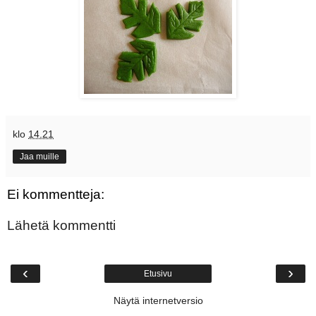
klo
14.21
Jaa muille
Ei kommentteja:
Lähetä kommentti
‹
›
Etusivu
Näytä internetversio