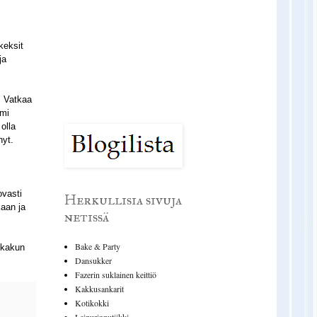
keksit
ja
. Vatkaa
emi
olla
nyt.
ovasti
Herkullisia sivuja
kaan ja
netissä
Bake & Party
 kakun
Dansukker
Fazerin suklainen keittiö
Kakkusankarit
Kotikokki
Leipurinputiikki