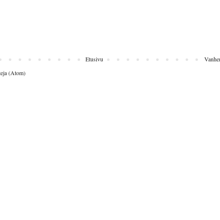
Etusivu
Vanhem
eja (Atom)