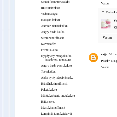
Mansikkamoussekakku
Vastaa
Ruusuleivokset
Vastauks
Vadelmatäyte
Hoitajan kakku
Va
Antonin ristiäiskakku
Ki
Angry birds kakku
Vastaa
Sitruunamuffinssit
Kermatoffee
Formula-auto
saija
20. he
Hyydytetty mangokakku
(maidoton, munaton)
Pitääkö olla
Angry birds possukakku
Vastaa
Toscakakku
Äidin syntymäpäiväkakku
Hämähäkkimuffinssit
Pakettikakku
Minttukrokantti-mutakakku
Hillosarvet
Mustikkamuffinssit
Lämpimät tonnikalaleivät