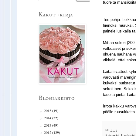
tuoreita mansikoit
Kakut -kirja
Tee pohja. Leikkaa
hienoksi muruksi. 
painele lusikalla 
Mittaa sokeri (200
valkuaiset ja soker
ohuena nauhana va
vikkelä, ettei sok
Laita liivatteet k
varovasti marengin
kuivaksi puristetu
sekoittaen. Sekoit
tasoita pinta. Lait
Blogiarkisto
Irrota kakku varov
2015
(19)
►
päälle ruusukkeita.
2014
(32)
►
2013
(49)
►
klo
10.19
2012
(129)
▼
Kategoriat:
Hyydytetyt 