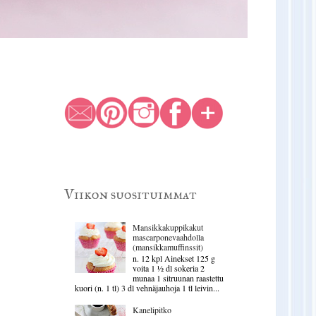
Viikon suosituimmat
Mansikkakuppikakut
mascarponevaahdolla
(mansikkamuffinssit)
n. 12 kpl Ainekset 125 g
voita 1 ½ dl sokeria 2
munaa 1 sitruunan raastettu
kuori (n. 1 tl) 3 dl vehnäjauhoja 1 tl leivin...
Kanelipitko