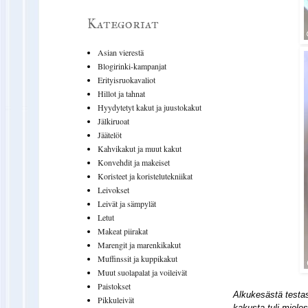
Kategoriat
Asian vierestä
Blogirinki-kampanjat
Erityisruokavaliot
Hillot ja tahnat
Hyydytetyt kakut ja juustokakut
Jälkiruoat
Jäätelöt
Kahvikakut ja muut kakut
Konvehdit ja makeiset
Koristeet ja koristelutekniikat
Leivokset
Leivät ja sämpylät
Letut
Makeat piirakat
Marengit ja marenkikakut
Muffinssit ja kuppikakut
Muut suolapalat ja voileivät
Paistokset
Alkukesästä testa
Pikkuleivät
kakusta tuli miele