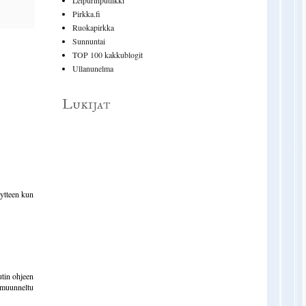
Pirkka.fi
Ruokapirkka
Sunnuntai
TOP 100 kakkublogit
Ullanunelma
Lukijat
äytteen kun
utin ohjeen
 muunneltu