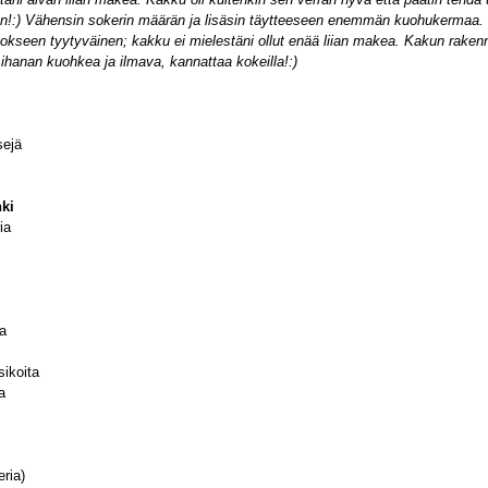
än!:) Vähensin sokerin määrän ja lisäsin täytteeseen enemmän kuohukermaa. 
ulokseen tyytyväinen; kakku ei mielestäni ollut enää liian makea. Kakun raken
ihanan kuohkea ja ilmava, kannattaa kokeilla!:)
sejä
nki
ia
ia
ikoita
a
ria)