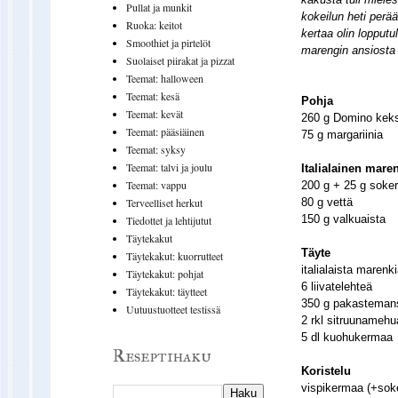
Pullat ja munkit
kokeilun heti perä
Ruoka: keitot
kertaa olin lopput
Smoothiet ja pirtelöt
marengin ansiosta 
Suolaiset piirakat ja pizzat
Teemat: halloween
Teemat: kesä
Pohja
Teemat: kevät
260 g Domino kek
Teemat: pääsiäinen
75 g margariinia
Teemat: syksy
Teemat: talvi ja joulu
Italialainen mare
Teemat: vappu
200 g + 25 g soker
80 g vettä
Terveelliset herkut
150 g valkuaista
Tiedottet ja lehtijutut
Täytekakut
Täyte
Täytekakut: kuorrutteet
italialaista marenk
Täytekakut: pohjat
6 liivatelehteä
Täytekakut: täytteet
350 g pakastemans
Uutuustuotteet testissä
2 rkl sitruunamehu
5 dl kuohukermaa
Reseptihaku
Koristelu
vispikermaa (+soke