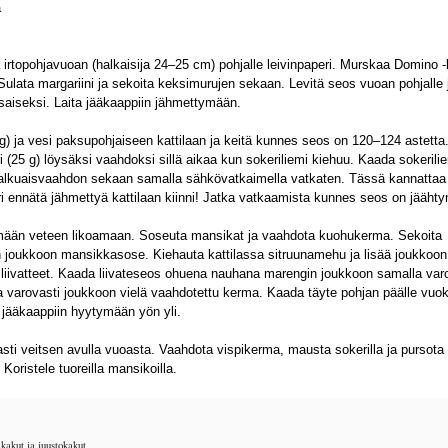
a
 irtopohjavuoan (halkaisija 24–25 cm) pohjalle leivinpaperi. Murskaa Domino -
Sulata margariini ja sekoita keksimurujen sekaan. Levitä seos vuoan pohjalle 
tasaiseksi. Laita jääkaappiin jähmettymään.
 g) ja vesi paksupohjaiseen kattilaan ja keitä kunnes seos on 120–124 astetta
i (25 g) löysäksi vaahdoksi sillä aikaa kun sokeriliemi kiehuu. Kaada sokerili
lkuaisvaahdon sekaan samalla sähkövatkaimella vatkaten. Tässä kannattaa 
eri ennätä jähmettyä kattilaan kiinni! Jatka vatkaamista kunnes seos on jäähty
ylmään veteen likoamaan. Soseuta mansikat ja vaahdota kuohukerma. Sekoita
 joukkoon mansikkasose. Kiehauta kattilassa sitruunamehu ja lisää joukkoon
t liivatteet. Kaada liivateseos ohuena nauhana marengin joukkoon samalla var
a varovasti joukkoon vielä vaahdotettu kerma. Kaada täyte pohjan päälle vuo
a jääkaappiin hyytymään yön yli.
asti veitsen avulla vuoasta. Vaahdota vispikerma, mausta sokerilla ja pursota
 Koristele tuoreilla mansikoilla.
kakut ja juustokakut