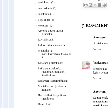
joulukuuta
(3)
►
marraskuuta
(5)
►
lokakuuta
(7)
►
syyskuuta
(8)
►
5 kommen
elokuuta
(63)
▼
Arvonta uuden blogin
kunniaksi!
Anonyymi
Röyhelösydän
Ajattelin teh
Kakku sukutapaamiseen
Vastaa
Mustikka- ja
mansikkavalkosuklaakeks
it
Vaaleanpun
Kesäinen juustokakku
Suklaamoussekakku
Kekseistä ei 
(maidoton, munaton,
keksit ovat m
liivatteeton)
Vastaa
Raparperi-kauramuffinssit
Manteliboston (maidoton,
munaton)
Anonyymi
Hasselpähkinäkuppikakut
Luulin jo ai
(maidoton)
gluteenitto
Donitsikakku
mustikkavers