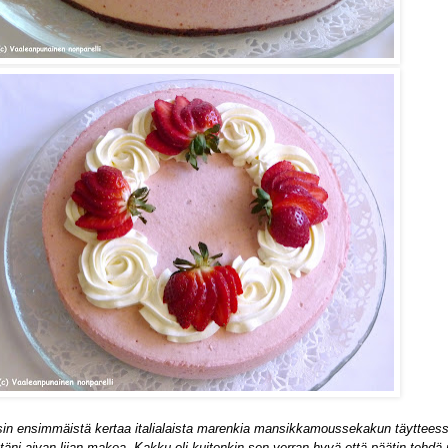
sin ensimmäistä kertaa italialaista marenkia mansikkamoussekakun täyttees
stäni aivan liian makea. Kakku oli kuitenkin sen verran hyvä että päätin tehdä