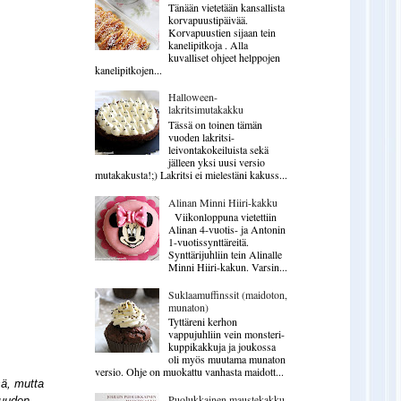
Tänään vietetään kansallista
korvapuustipäivää.
Korvapuustien sijaan tein
kanelipitkoja . Alla
kuvalliset ohjeet helppojen
kanelipitkojen...
Halloween-
lakritsimutakakku
Tässä on toinen tämän
vuoden lakritsi-
leivontakokeiluista sekä
jälleen yksi uusi versio
mutakakusta!;) Lakritsi ei mielestäni kakuss...
Alinan Minni Hiiri-kakku
Viikonloppuna vietettiin
Alinan 4-vuotis- ja Antonin
1-vuotissynttäreitä.
Synttärijuhliin tein Alinalle
Minni Hiiri-kakun. Varsin...
Suklaamuffinssit (maidoton,
munaton)
Tyttäreni kerhon
vappujuhliin vein monsteri-
kuppikakkuja ja joukossa
oli myös muutama munaton
versio. Ohje on muokattu vanhasta maidott...
sä, mutta
Puolukkainen maustekakku
 uuden