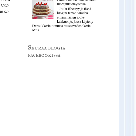
tuorejuustotäytteellä
Tällä
Joulu lähestyy ja tässä
ne on
blogini tämän vuoden
ensimmäinen joulu-
kakkuohje, jossa käytetty
Dansukkerin tummaa muscovadosokeria .
Mus...
Seuraa blogia
facebookissa