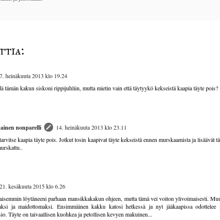
ttia:
7. heinäkuuta 2013 klo 19.24
dä tämän kakun siskoni rippijuhliin, mutta mietin vain että täytyykö kekseistä kaapia täyte pois?
ainen nonparelli
14. heinäkuuta 2013 klo 23.11
tarvitse kaapia täyte pois. Jotkut tosin kaapivat täyte kekseistä ennen murskaamista ja lisäävät t
urskattu..
21. kesäkuuta 2015 klo 6.26
kaisemmin löytäneeni parhaan mansikkakakun ohjeen, mutta tämä vei voiton ylivoimaisesti. Mu
maksi ja maidottomaksi. Ensimmäinen kakku katosi hetkessä ja nyt jääkaapissa odottelee
io. Täyte on taivaallisen kuohkea ja petollisen kevyen makuinen...