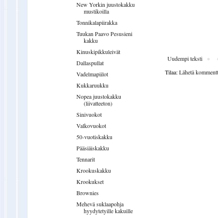
New Yorkin juustokakku
mustikoilla
Tonnikalapiirakka
Tuukan Paavo Pesusieni
kakku
Kinuskipikkuleivät
Uudempi teksti
Dallaspullat
Tilaa:
Lähetä kommentt
Vadelmapiilot
Kukkaruukku
Nopea juustokakku
(liivatteeton)
Sinivuokot
Valkovuokot
50-vuotiskakku
Pääsiäiskakku
Tennarit
Krookuskakku
Krookukset
Brownies
Mehevä suklaapohja
hyydytetyille kakuille