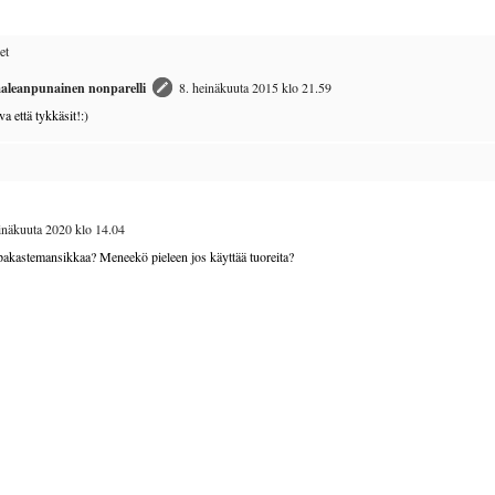
et
aleanpunainen nonparelli
8. heinäkuuta 2015 klo 21.59
va että tykkäsit!:)
inäkuuta 2020 klo 14.04
 pakastemansikkaa? Meneekö pieleen jos käyttää tuoreita?